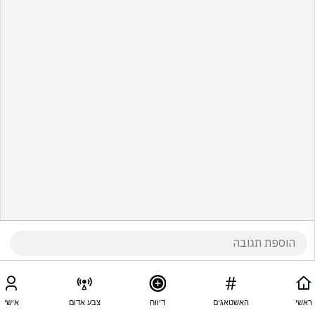
ראשי
האשטאגים
דיווח
צבע אדום
אישי