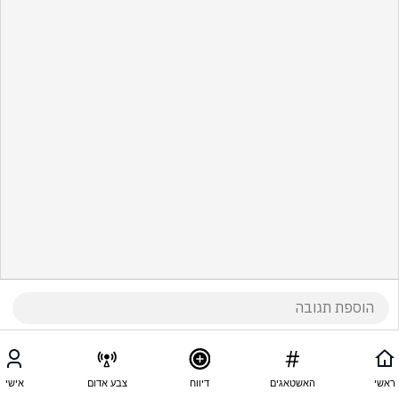
ראשי
האשטאגים
דיווח
צבע אדום
אישי