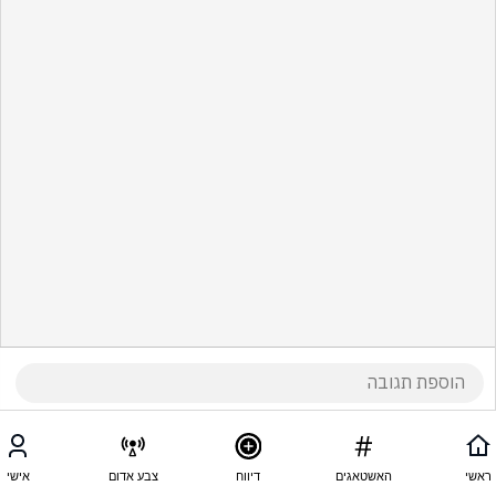
ראשי
האשטאגים
דיווח
צבע אדום
אישי