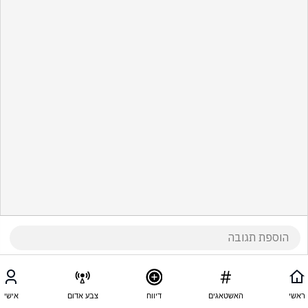
ראשי
האשטאגים
דיווח
צבע אדום
אישי