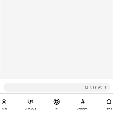
ראשי
האשטאגים
דיווח
צבע אדום
אישי