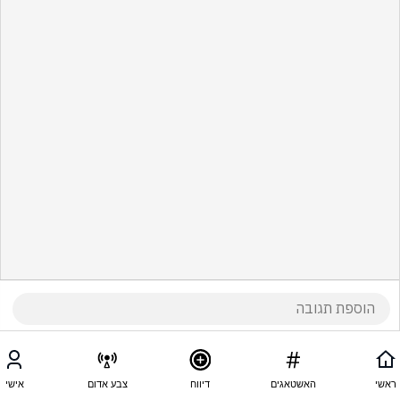
ראשי
האשטאגים
דיווח
צבע אדום
אישי