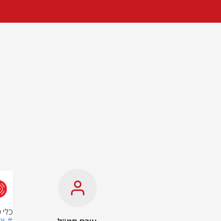
כלי 
# צ