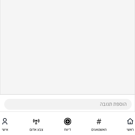
ראשי
האשטאגים
דיווח
צבע אדום
אישי