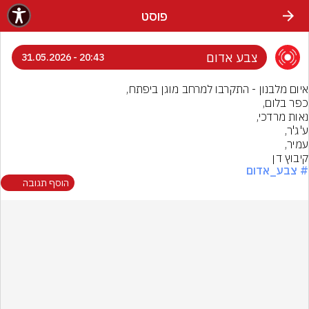
פוסט
צבע אדום
20:43 - 31.05.2026
קיבוץ דן
# צבע_אדום
הוסף תגובה