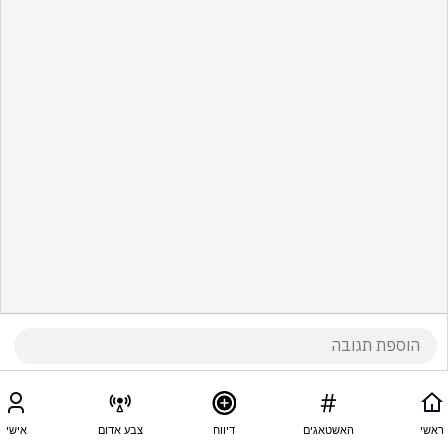
ראשי
האשטאגים
דיווח
צבע אדום
אישי