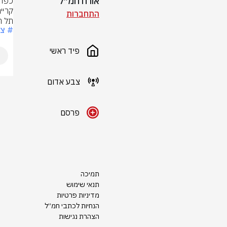
אורח חמ״ל
התחברות
תל ח
# צ
פיד ראשי
צבע אדום
פרסם
תמיכה
תנאי שימוש
מדיניות פרטיות
הנחיות לכתבי חמ״ל
הצהרת נגישות