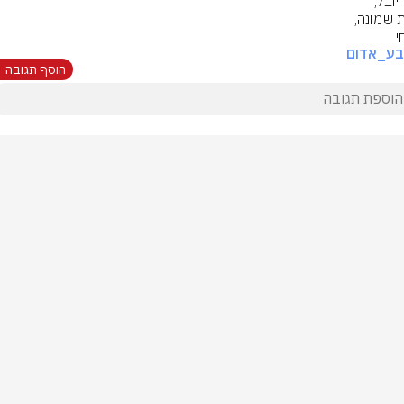
י
בע_אדום
הוסף תגובה