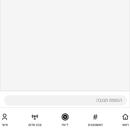
ראשי
האשטאגים
דיווח
צבע אדום
אישי