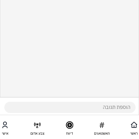
ראשי
האשטאגים
דיווח
צבע אדום
אישי