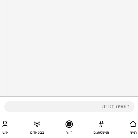
ראשי
האשטאגים
דיווח
צבע אדום
אישי