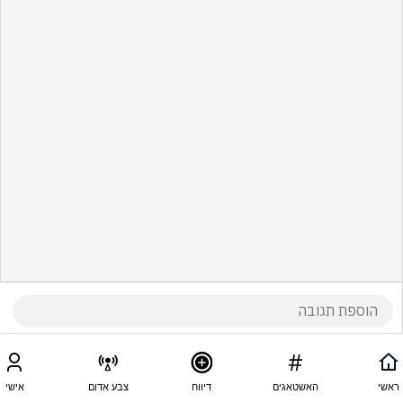
ראשי
האשטאגים
דיווח
צבע אדום
אישי