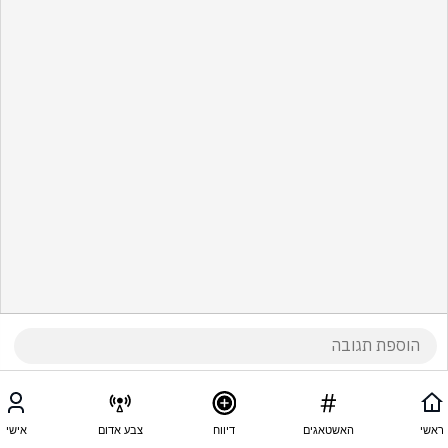
ראשי
האשטאגים
דיווח
צבע אדום
אישי