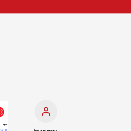
כלי 
# צ