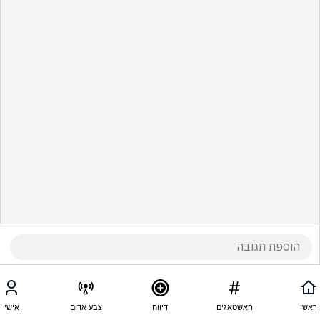
ראשי
האשטאגים
דיווח
צבע אדום
אישי