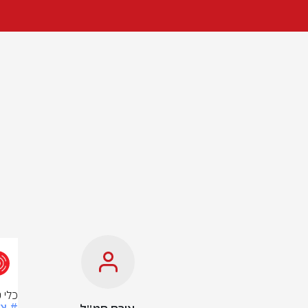
כלי 
# צ