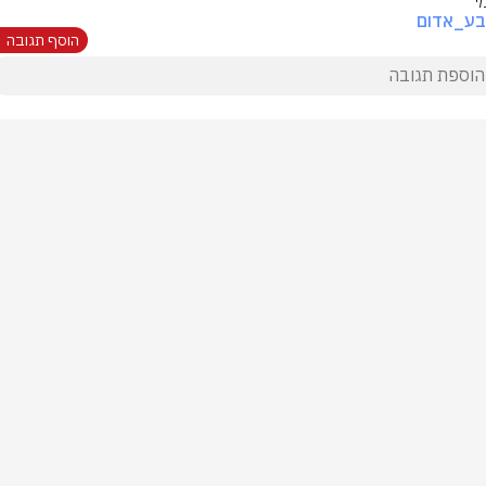
י
בע_אדום
הוסף תגובה