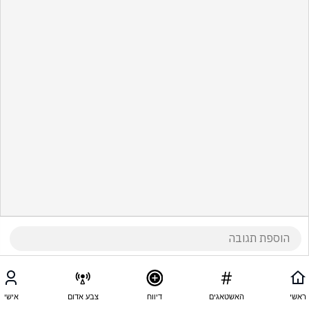
ראשי
האשטאגים
דיווח
צבע אדום
אישי