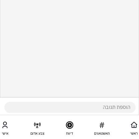
ראשי
האשטאגים
דיווח
צבע אדום
אישי