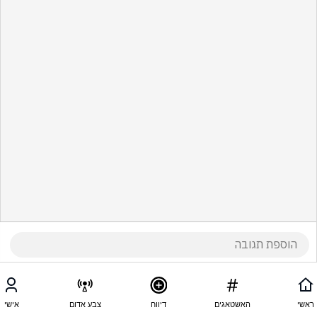
ראשי
האשטאגים
דיווח
צבע אדום
אישי