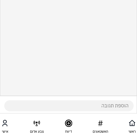
ראשי
האשטאגים
דיווח
צבע אדום
אישי