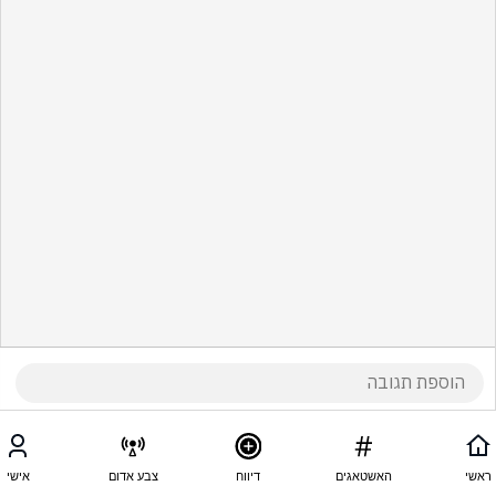
ראשי
האשטאגים
דיווח
צבע אדום
אישי