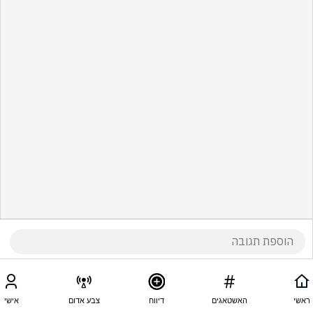
ראשי
האשטאגים
דיווח
צבע אדום
אישי