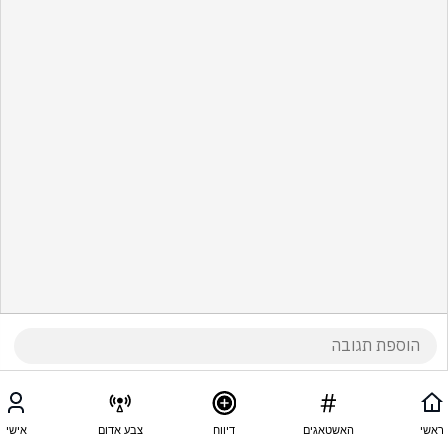
ראשי
האשטאגים
דיווח
צבע אדום
אישי