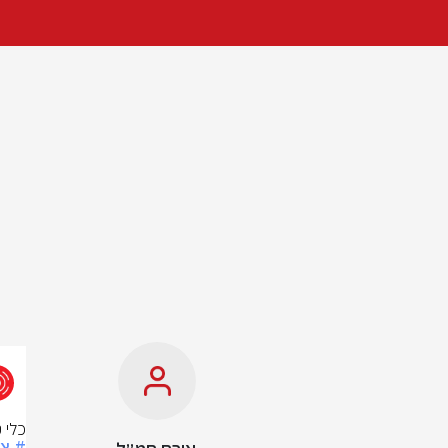
כלי 
# צ