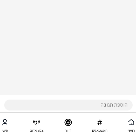
ראשי
האשטאגים
דיווח
צבע אדום
אישי