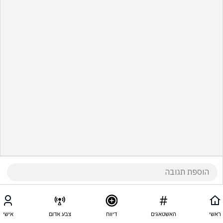
ראשי
האשטאגים
דיווח
צבע אדום
אישי