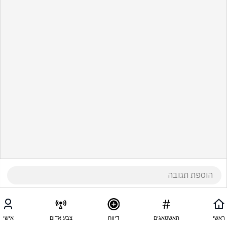
ראשי
האשטאגים
דיווח
צבע אדום
אישי