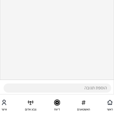
ראשי
האשטאגים
דיווח
צבע אדום
אישי