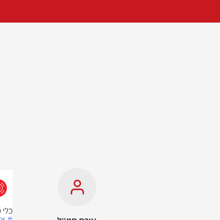
כלי ט
# צ