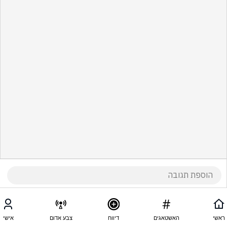
ראשי
האשטאגים
דיווח
צבע אדום
אישי