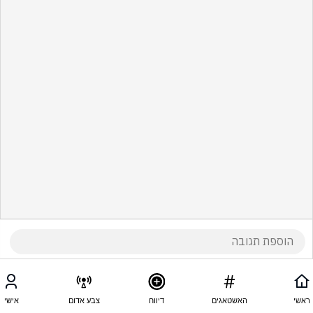
ראשי
האשטאגים
דיווח
צבע אדום
אישי