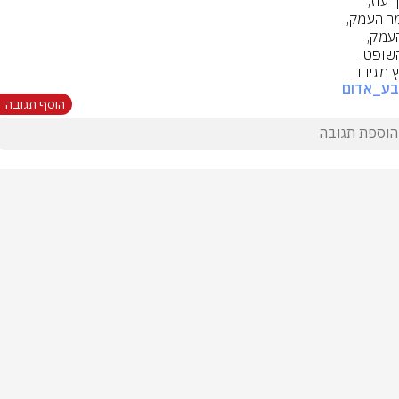
ץ מגידו
בע_אדום
הוסף תגובה