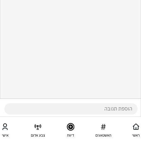
ראשי
האשטאגים
דיווח
צבע אדום
אישי