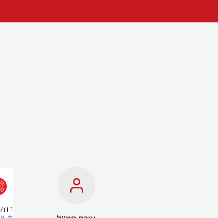
התקר
# צ