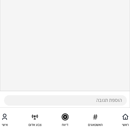
ראשי
האשטאגים
דיווח
צבע אדום
אישי