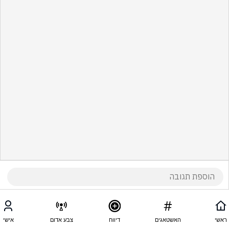
ראשי
האשטאגים
דיווח
צבע אדום
אישי