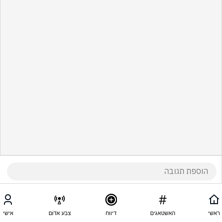
ראשי
האשטאגים
דיווח
צבע אדום
אישי