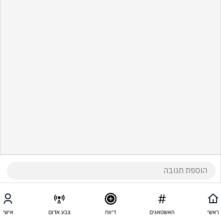
ראשי
האשטאגים
דיווח
צבע אדום
אישי