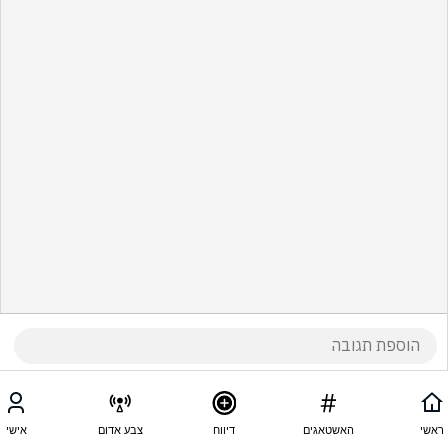
ראשי
האשטאגים
דיווח
צבע אדום
אישי