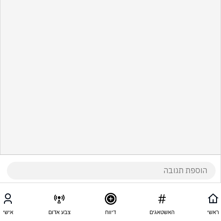
ראשי
האשטאגים
דיווח
צבע אדום
אישי