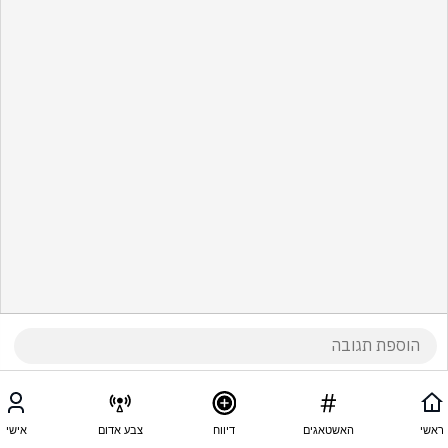
ראשי
האשטאגים
דיווח
צבע אדום
אישי