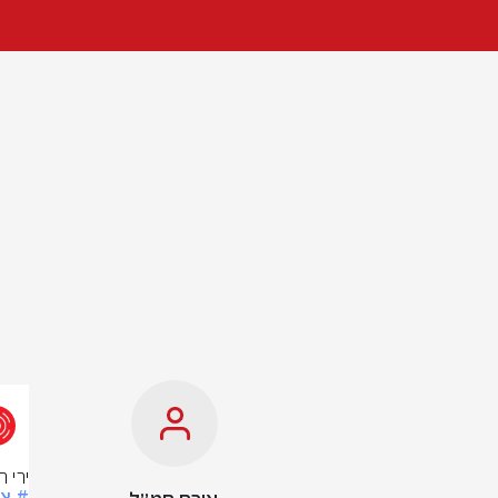
ירי 
# צ