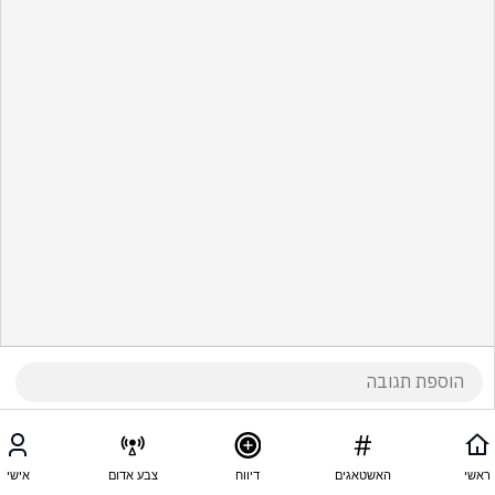
ראשי
האשטאגים
דיווח
צבע אדום
אישי