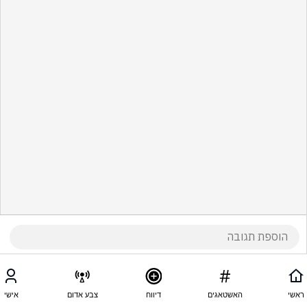
ראשי
האשטאגים
דיווח
צבע אדום
אישי