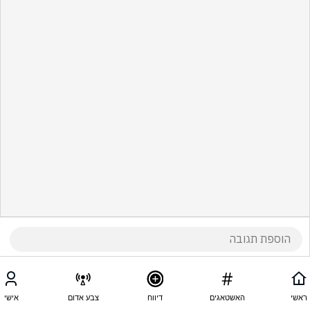
ראשי
האשטאגים
דיווח
צבע אדום
אישי