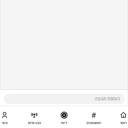
ראשי
האשטאגים
דיווח
צבע אדום
אישי