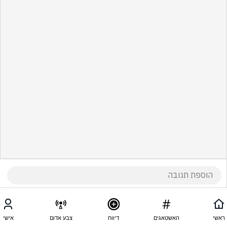
ראשי
האשטאגים
דיווח
צבע אדום
אישי